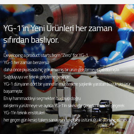
YG-1'in Yeni Ürünleri her zaman
sıfırdan başlıyor.
Developing a product starts from “Zero” for YG-1,
YG-1 her zaman benzersiz
daha önce piyasada hiç görülmemiş bir ürün geliştirmeye çabalamıştır.
Sağduyuyu ve teknik geliştirme peşinde
YG-1 dünyanın dört bir yanından müşterilere şaşkınlık yaratan büyüleyici ürünler
başarmıştır.
En iyi hammaddeyi seçmekten başlayıp doğru
ısıl işlemi yürütmeye ve ayrıca YG-1'in sıkı kalite denetimlerinden geçerek
YG-1'in teknik enstitüleri
her geçen gün kesici takım sanayisini teknoloji üstünlüğü ile domine etmek için 