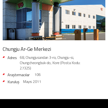
Chungju
Ar-Ge Merkezi
68, Chungjusandan 3-ro, Chungju-si,
Adres
Chungcheongbuk-do, Kore (Posta Kodu:
27325)
106
Araştırmacılar
Mayıs 2011
Kuruluş