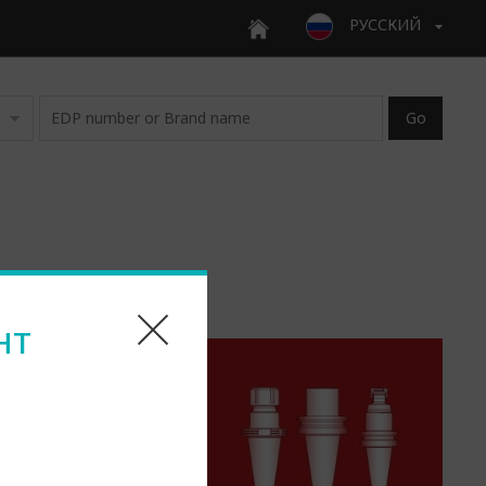
PУССКИЙ
Go
нт