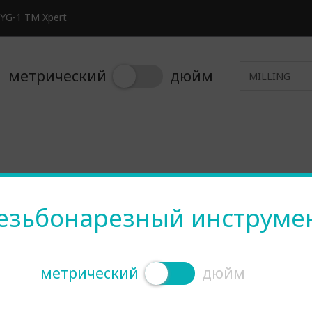
YG-1 TM Xpert
метрический
дюйм
MILLING
езьбонарезный инструме
LLING
метрический
дюйм