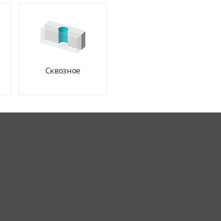
AMING
THREADING
Сквозное