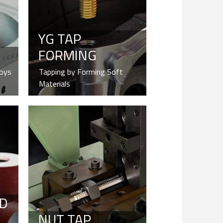
YG TAP
FORMING
loys
Tapping by Forming Soft
Materials
D
NUT TAP