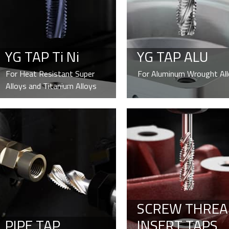
YG TAP Ti Ni
YG TAP ALU
For Heat Resistant Super
For Aluminum Wrought Al
Alloys and Titanium Alloys
SCREW THREA
PIPE TAP
INSERT TAPS