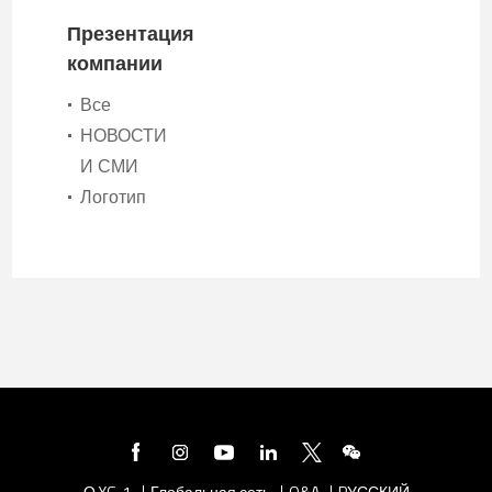
Презентация
компании
Все
•
НОВОСТИ
•
И СМИ
Логотип
•
О YG-1
Глобальная сеть
Q&A
PУССКИЙ