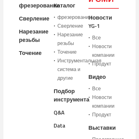
фрезерование
Каталог
фрезерование
Новости
•
Сверление
YG-1
Сверление
•
Нарезание
Нарезание
•
Все
•
резьбы
резьбы
Новости
•
Точение
•
Точение
компании
Инструментальная
•
Продукт
•
система и
Видео
другие
Все
•
Подбор
Новости
•
инструмента
компании
Q&A
Продукт
•
Data
Выставки
•