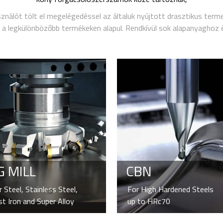
nálót tölt el megelégedéssel az általuk nyújtott drasztikus term
s a legkülönbözőbb termékeken alapul. Rendkívül sok alapanyaghoz
 MILL
CBN
r Steel, Stainless Steel,
For High Hardened Steels
st Iron and Super Alloy
up to HRc70