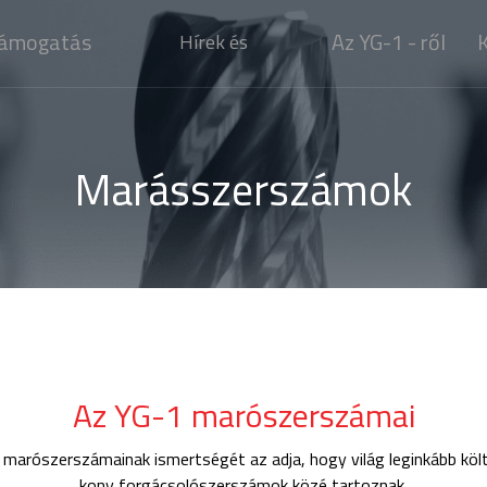
ámogatás
Az YG-1 - ről
K
Hírek és
médiamegjelenés
Marásszerszámok
Az YG-1 marószerszámai
marószerszámainak ismertségét az adja, hogy világ leginkább kö
kony forgácsolószerszámok közé tartoznak,