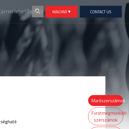
arrierlehetőségek
MAGYAR
CONTACT US
Marószerszámok
Furatmegmunkáló
szerszámok
ltséghaté