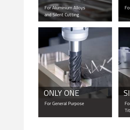
For Aluminium Alloys
Fo
CAR
SHO
and Silent Cutting
CAR
SHO
ONLY ONE
SI
For General Purpose
Fo
Ti