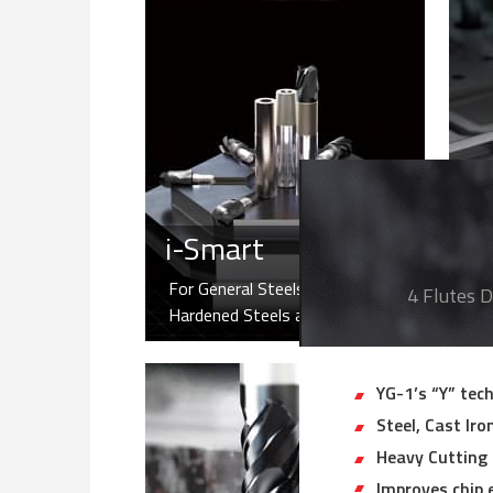
i-Smart
X5
For General Steels,
Fo
4 Flutes D
Hardened Steels and Cast Iron
HR
YG-1’s “Y” tec
Steel, Cast Iro
Heavy Cutting
Improves chip 