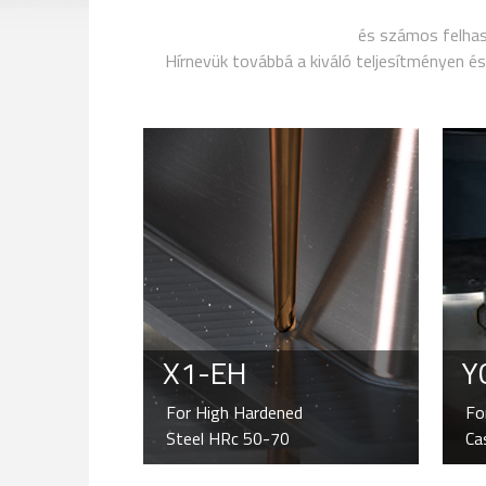
és számos felhasz
Hírnevük továbbá a kiváló teljesítményen é
X1-EH
YG
For High Hardened
Fo
Steel HRc 50-70
Ca