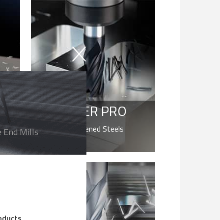
X-POWER PRO
For Pre-Hardened Steels
e End Mills
up to HRc55
roducts