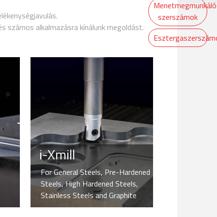
Menetmegmunkáló
elékenységjavulás.
szerszámok
 és számos alkalmazásra kínálunk megoldást.
Esztergaszerszám
i-Xmill
For General Steels, Pre-Hardened
Steels, High Hardened Steels,
Stainless Steels and Graphite