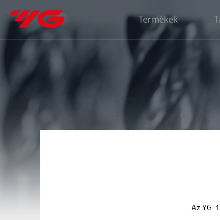
Termékek
T
Az YG-1 