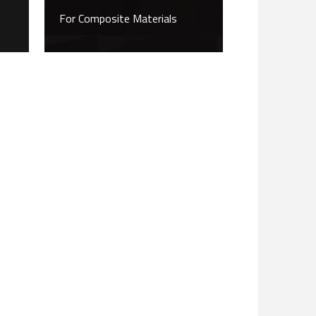
CARBIDE,3 FLUTE
For Composite Materials
38 ° HELIX SHORT
LENGH